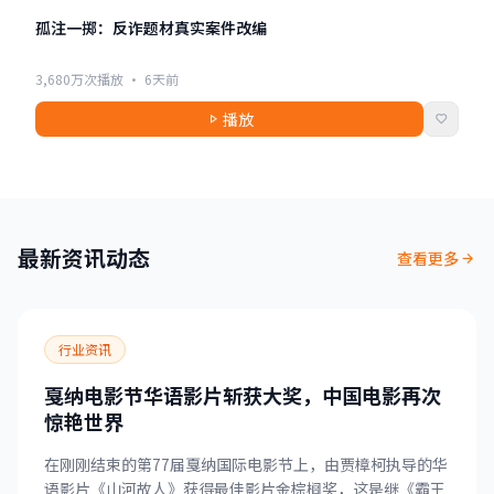
电影
孤注一掷：反诈题材真实案件改编
3,680万次播放 · 6天前
播放
最新资讯动态
查看更多
行业资讯
戛纳电影节华语影片斩获大奖，中国电影再次
惊艳世界
在刚刚结束的第77届戛纳国际电影节上，由贾樟柯执导的华
语影片《山河故人》获得最佳影片金棕榈奖，这是继《霸王