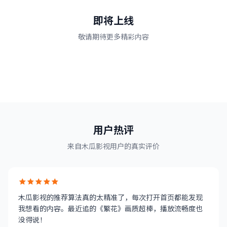
即将上线
敬请期待更多精彩内容
即将上线
即将上线
碟中谍8：致命清算
即将上线
哪吒之魔童闹海
2025年7月12日
消失的她2
2025年7月25日
用户热评
设置提醒
2025年8月8日
设置提醒
来自木瓜影视用户的真实评价
设置提醒
木瓜影视的推荐算法真的太精准了，每次打开首页都能发现
我想看的内容。最近追的《繁花》画质超棒，播放流畅度也
没得说！