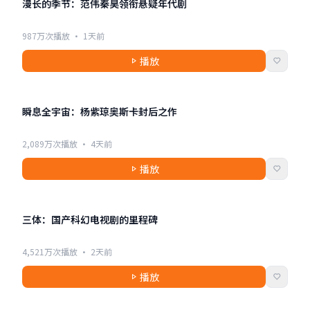
漫长的季节：范伟秦昊领衔悬疑年代剧
987万次播放 · 1天前
播放
2:19:10
电影
瞬息全宇宙：杨紫琼奥斯卡封后之作
2,089万次播放 · 4天前
播放
48:00
电视剧
三体：国产科幻电视剧的里程碑
4,521万次播放 · 2天前
播放
2:15:30