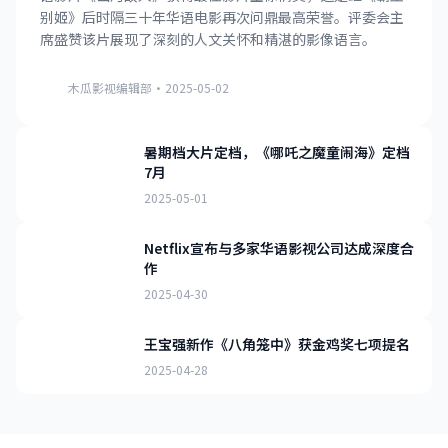
别姬》后时隔三十年华语电影再次问鼎最高荣誉。评委会主
席盛赞该片展现了深刻的人文关怀和精湛的影像语言。
木瓜影视编辑部
·
2025-05-02
暑期档大片定档，《哪吒之魔童闹海》定档
7月
2025-05-01
Netflix宣布与多家华语影视公司达成深度合
作
2025-04-30
王宝强新作《八角笼中》获金鸡奖七项提名
2025-04-28